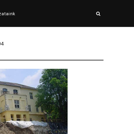
zataink
04