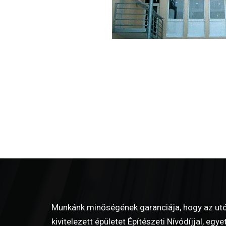
Munkánk minőségének garanciája, hogy az utó
kivitelezett épületet Építészeti Nívódíjjal, eg