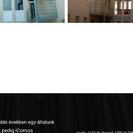
bbi években egy általunk
yet pedig iComos
Iroda: 1191 Budapest, Üllői út 20