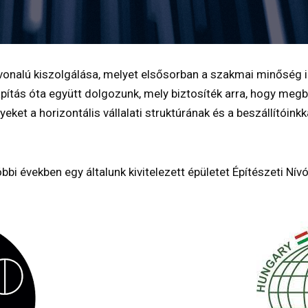
nalú kiszolgálása, melyet elsősorban a szakmai minőség i
ítás óta együtt dolgozunk, mely biztosíték arra, hogy megb
et a horizontális vállalati struktúrának és a beszállítóinkk
i években egy általunk kivitelezett épületet Építészeti Ní