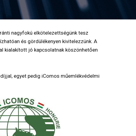
ránti nagyfokú elkötelezettségünk tesz
ízhatóan és gördülékenyen kivitelezzünk. A
al kialakított jó kapcsolatnak köszönhetően
vódíjjal, egyet pedig iComos műemlékvédelmi