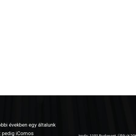
bbi években egy általunk
yet pedig iComos
Iroda: 1191 Budapest, Üllői út 20