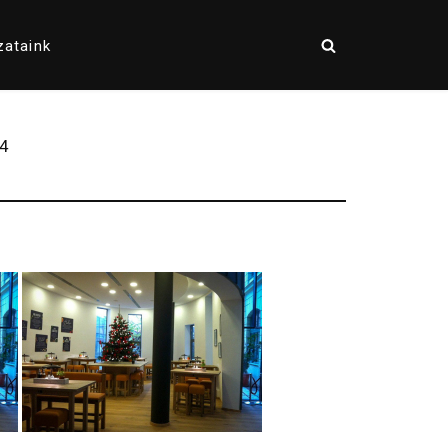
zataink
4