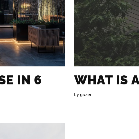
E IN 6
WHAT IS 
by
gszer